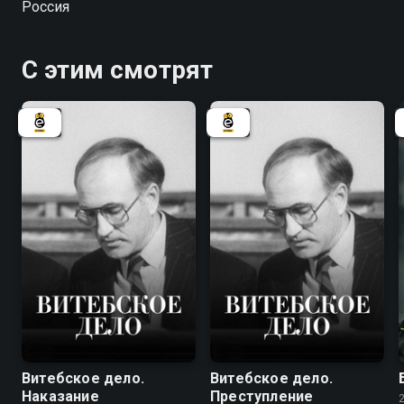
Россия
погружаются в мир шаманов, тем запутанней и
противоречивей становятся их взаимоотношения...
С этим смотрят
7.8
7.8
Витебское дело.
Витебское дело.
Наказание
Преступление