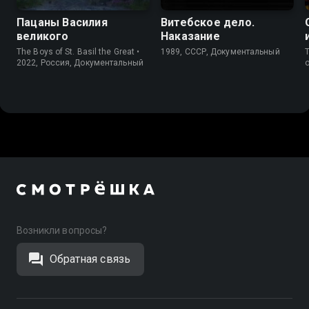
Пацаны Василия
Витебское дело.
великого
Наказание
The Boys of St. Basil the Great •
1989, СССР, Документальный
T
2022, Россия, Документальный
Возникли вопросы?
Обратная связь