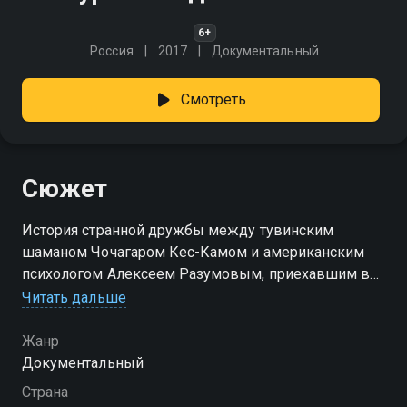
6+
Россия
2017
Документальный
Смотреть
Сюжет
История странной дружбы между тувинским
шаманом Чочагаром Кес-Камом и американским
психологом Алексеем Разумовым, приехавшим в
Туву, чтобы изучить шаманские практики и открыть
Читать дальше
свой Третий Глаз. Очарованный Чочагаром, Алексей
избирает его проводником и учителем. Чочагар
Жанр
посвящает Алексея в ученики, ведёт по Местам
Документальный
Силы, знакомит с самыми могучими тувинскими
Страна
шаманами. Но, чем глубже Алексей и Чочагар