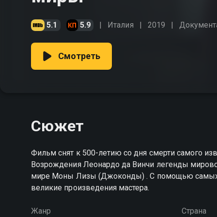
5.1
5.9
Италия
2019
Документ
Смотреть
Сюжет
Фильм снят к 500-летию со дня смерти самого из
Возрождения Леонардо да Винчи легенды мировой культуры, создателя самой знаменитой картины в
мире Моны Лизы (Джоконды) . С помощью самых современных технологий в фильме воссоздаются
великие произведения мастера.
Жанр
Страна