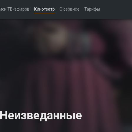
иси ТВ-эфиров
Кинотеатр
О сервисе
Тарифы
. Неизведанные