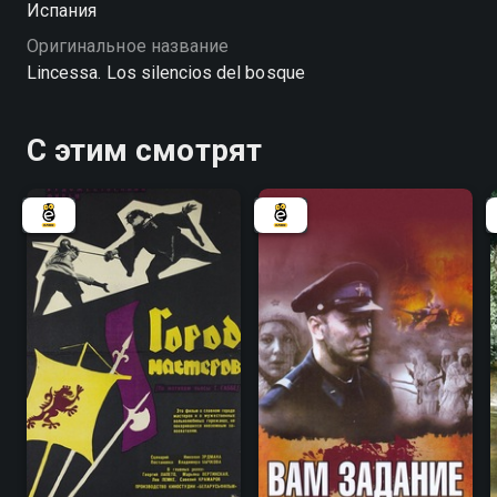
Испания
«Линцесса. Тайны леса» — смотрите онлайн в
Оригинальное название
хорошем качестве.
Lincessa. Los silencios del bosque
С этим смотрят
7.8
5.4