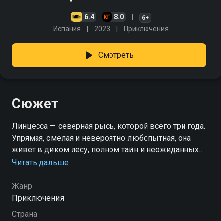
6.4
8.0
6+
Испания
2023
Приключения
Смотреть
Сюжет
Линцесса — северная рысь, которой всего три года.
Упрямая, смелая и невероятно любопытная, она
живёт в диком лесу, полном тайн и неожиданных
встреч. Вместе с братом она делает первые шаги в
Читать дальше
большой жизни: учится охотиться, распознавать
опасности и понимать, как устроен мир зверей.
Жанр
Линцесса сама расскажет о своих открытиях,
Приключения
шалостях и дерзких поступках — ведь у этой
Страна
малышки по-настоящему хищный характер.