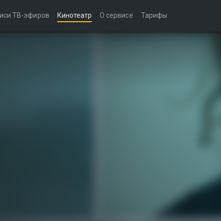
иси ТВ-эфиров
Кинотеатр
О сервисе
Тарифы