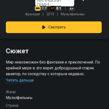
7.7
8.1
6+
Франция
2015
Мультфильмы
Смотреть
Сюжет
Мир невозможен без фантазии и приключений. По
крайней мере в это верит добродушный старик
авиатор, по соседству с которым недавно
поселилась одна очень педантичная мама со своей
Читать дальше
прилежной дочкой. Жизнь девочки подчинена
строгому учебному плану, в котором время на
Жанр
друзей предусмотрено только следующим летом.
Мультфильмы
Однако этот тщательно выстроенный план трещит
Страна
по швам, когда в жизнь девочки врывается