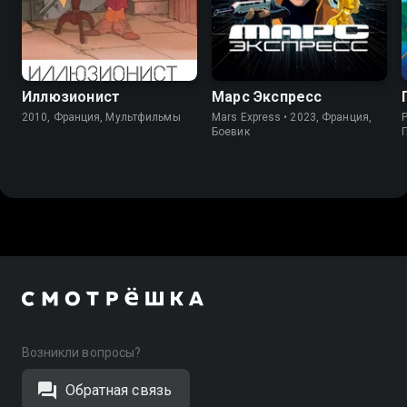
7.6
7.4
7.6
7.5
Иллюзионист
Марс Экспресс
2010, Франция, Мультфильмы
Mars Express • 2023, Франция,
P
Боевик
Возникли вопросы?
Обратная связь