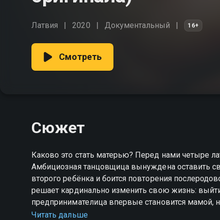
Латвия
2020
Документальный
16+
Смотреть
Сюжет
Каково это стать матерью? Перед нами четыре латвийские женщины и четыре истории материнства.
Амбициозная танцовщица вынуждена оставить св
второго ребёнка и боится повторения послеродов
решает кардинально изменить свою жизнь: выйти 
предпринимателица впервые становится мамой, 
панковской молодости. Часть сцен снята героин
Читать дальше