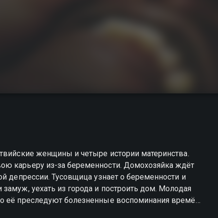
ою карьеру из-за беременности. Домохозяйка ждёт
ой депрессии. Тусовщица узнает о беременности и
замуж, уехать из города и построить дом. Молодая
но её преследуют болезненные воспоминания времён
ями от первого лица. Женщины открыто рассказывают о