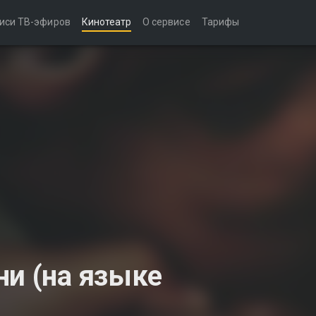
иси ТВ-эфиров
Кинотеатр
О сервисе
Тарифы
ни (на языке