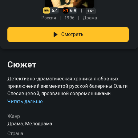
6.4
6.9
16+
Россия
1996
Драма
Смотреть
Сюжет
Детективно-драматическая хроника любовных
приключений знаменитой русской балерины Ольги
Спесивцевой, прозванной современниками
Красной Жизелью. Именно Жизель обессмертила
Читать дальше
ее имя в 1924 году. Именно Жизель стала причиной
душевной катастрофы в 1942-м.
Жанр
Драма, Мелодрама
Страна