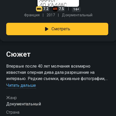
7.2
7.5
16+
Франция
2017
Документальный
Смотреть
Сюжет
Впервые после 40 лет молчания всемирно
известная оперная дива дала разрешение на
интервью. Редкие съемки, архивные фотографии,
личные кадры это говорит сама история, говорит
Читать дальше
сама великая Мария Каллас, а вместе с ней Мэрилин
Монро, Ален Делон, Ив Сен-Лоран, Дж. Ф. Кеннеди,
Жанр
Лукино Висконти, Уинстон Черчилль, Грейс Келли,
Документальный
Элизабет Тейлор и многие другие.
Страна