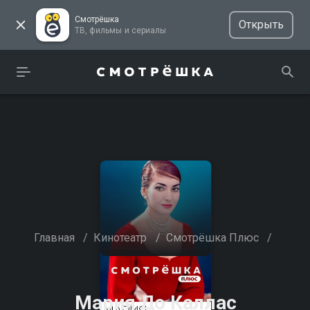
Смотрёшка
Открыть
ТВ, фильмы и сериалы
Главная
/
Кинотеатр
/
Смотрёшка Плюс
/
Мария До Каллас