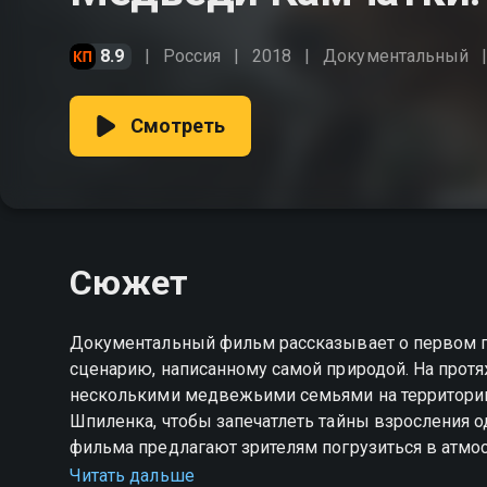
8.9
Россия
2018
Документальный
Смотреть
Сюжет
Документальный фильм рассказывает о первом г
сценарию, написанному самой природой. На прот
несколькими медвежьими семьями на территории 
Шпиленка, чтобы запечатлеть тайны взросления одно
фильма предлагают зрителям погрузиться в атмо
сохраняется на заповедных территориях.
Читать дальше