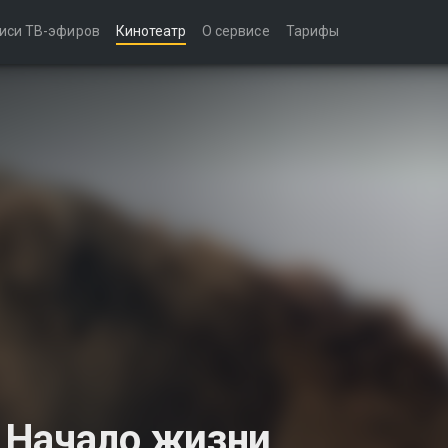
иси ТВ-эфиров
Кинотеатр
О сервисе
Тарифы
 Начало жизни