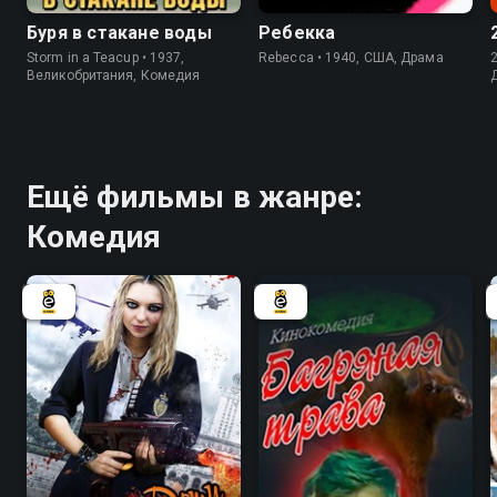
Буря в стакане воды
Ребекка
Storm in a Teacup • 1937,
Rebecca • 1940, США, Драма
Великобритания, Комедия
Ещё фильмы в жанре:
Комедия