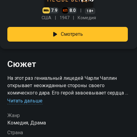
7.9
8.0
18+
США
1947
Комедия
Смотреть
Сюжет
На этот раз гениальный лицедей Чарли Чаплин
открывает неожиданные стороны своего
комического дара. Его герой завоевывает сердца и
банковские счета богатых вдовушек и старых дев, а
Читать дальше
затем убивает своих несчастных жертв.
Жанр
Комедия, Драма
Страна