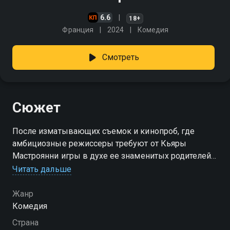
6.6
18+
Франция
2024
Комедия
Смотреть
Сюжет
После изматывающих съемок и кинопроб, где
амбициозные режиссеры требуют от Кьяры
Мастроянни игры в духе ее знаменитых родителей
Катрин Денев и Марчелло Мастроянни, она
Читать дальше
принимает решение жить жизнью своего отца. Для
родных и близких друзей актрисы такая перемена
Жанр
вызывает целую бурю эмоций от удивления до
Комедия
возмущения и восторженности. Но когда
Страна
реальность неотличима от кино, а воспоминания