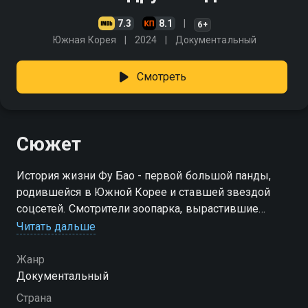
7.3
8.1
6+
Южная Корея
2024
Документальный
Смотреть
Сюжет
История жизни Фу Бао - первой большой панды,
родившейся в Южной Корее и ставшей звездой
соцсетей. Смотрители зоопарка, вырастившие
медведицу, прощаются с ней перед отправкой в
Читать дальше
Китай.
Жанр
Документальный
Страна