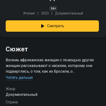
16+
Италия
2023
Документальный
Смотреть
Сюжет
Восемь африканских женщин с помощью других
женщин рассказывают о насилии, которому они
подверглись, о том, как их бросили, о
дискриминации и о пути искупления к свободной и
Читать дальше
независимой жизни.
Жанр
Документальный
Страна