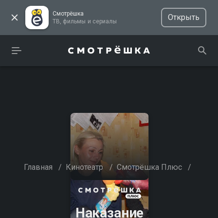
Смотрёшка
Открыть
ТВ, фильмы и сериалы
Главная
/
Кинотеатр
/
Смотрёшка Плюс
/
Наказание