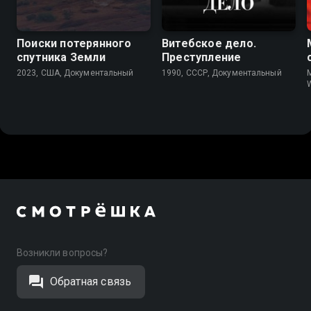
7.8
Поиски потерянного
Витебское дело.
спутника Земли
Преступление
2023, США, Документальный
1990, СССР, Документальный
M
W
Возникли вопросы?
Обратная связь