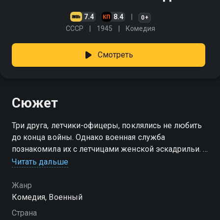
7.4
8.4
0+
СССР
1945
Комедия
Смотреть
Сюжет
Три друга, летчики-офицеры, поклялись не любить
до конца войны. Однако военная служба
познакомила их с летчицами женской эскадрильи. И
друзья один за другим начали сдавать свои
Читать дальше
позиции. После тяжелого ранения летчик Булочкин
вынужден летать не на скоростном истребителе, а
Жанр
на "тихоходе" У-2. Привыкший к опасностям,
Комедия, Военный
Булочкин с трудом привыкает к спокойной жизни в
Страна
эскадрилье, где большинство летчиков - девушки.