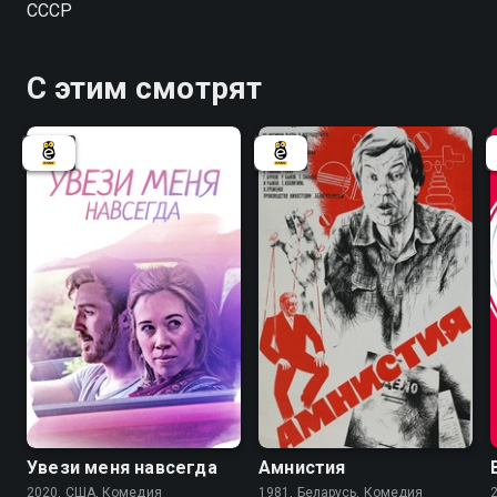
СССР
Но вскоре становится ясно, что на войне важны и
"тихоходы" .
С этим смотрят
6.6
Увези меня навсегда
Амнистия
2020, США, Комедия
1981, Беларусь, Комедия