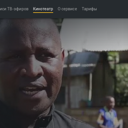
иси ТВ-эфиров
Кинотеатр
О сервисе
Тарифы