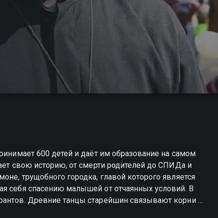
принимает 600 детей и даёт им образование на самом
вает свою историю, от смерти родителей до СПИДа и
моне, трущобного городка, главой которого является
ая себя спасению малышей от отчаянных условий. В
рантов. Древние танцы старейшин связывают корни с