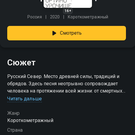
16+
Россия
2020
Короткометражный
Смотреть
Сюжет
Русский Север. Место древней силы, традиций и
обрядов. Здесь песня неотрывно сопровождает
человека на протяжении всей жизни: от смертных
колыбельных обманок и рекрутских напевов до
Читать дальше
свадебных мотивов и поминального плача, помогая
прожить боль, разделить радость и осмыслить
Жанр
бытие.
Короткометражный
Страна