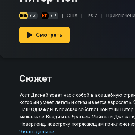
7.3
7.7
США
1952
Приключени
Смотреть
Сюжет
Уолт Дисней зовет нас с собой в волшебную стра
который умеет летать и отказывается взрослеть.
Пэн! Однажды в поисках собственной тени Питер попадает в Лондон нашего мира и становится другом
маленькой Венди и ее братьев Майкла и Джона, и,
Неверленд, навстречу потрясающим приключениям
дружной ватагой Питера Пэна, спасти индейскую 
Читать дальше