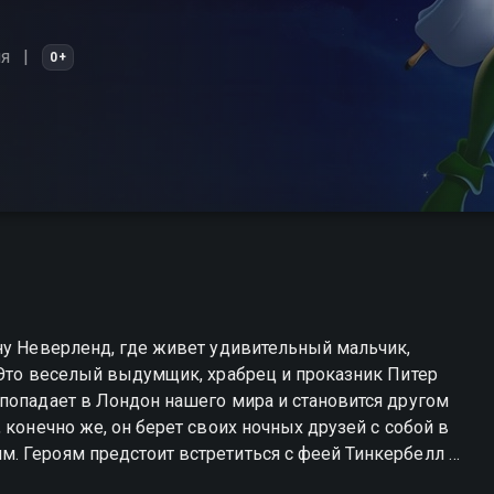
я
0+
ну Неверленд, где живет удивительный мальчик,
 Это веселый выдумщик, храбрец и проказник Питер
 конечно же, он берет своих ночных друзей с собой в
. Героям предстоит встретиться с феей Тинкербелл и
принцессу Тигровую Лилию из лап пиратов и сразиться