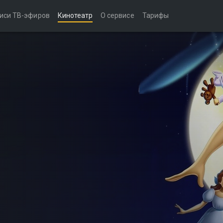
иси ТВ-эфиров
Кинотеатр
О сервисе
Тарифы