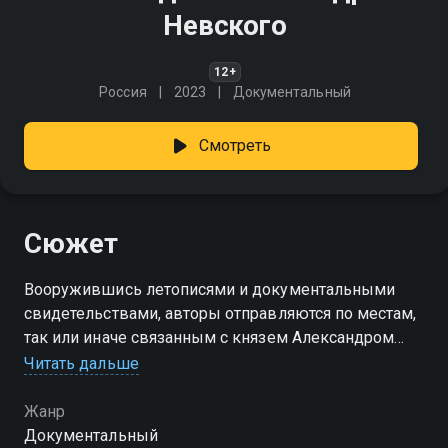
Невского
12+
Россия
2023
Документальный
Смотреть
Сюжет
Вооружившись летописями и документальными
свидетельствами, авторы отправляются по местам,
так или иначе связанным с князем Александром
Невским, - от Переславля-Залесского до Ватикана.
Читать дальше
Жанр
Документальный