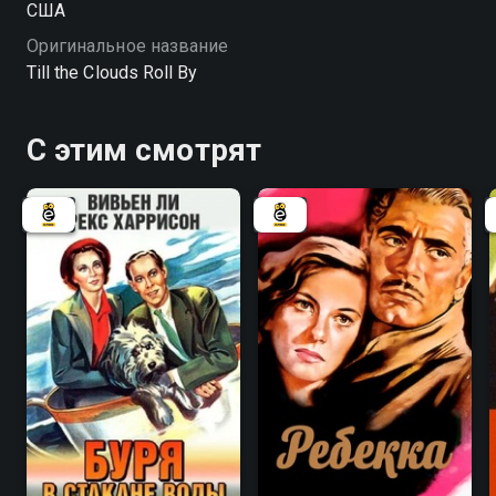
США
Оригинальное название
Till the Clouds Roll By
С этим смотрят
6.2
6.5
8.0
8.1