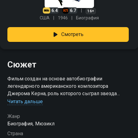
6.4
6.7
16+
США
1946
Биография
Смотреть
Сюжет
Фильм создан на основе автобиографии
легендарного американского композитора
Джерома Керна, роль которого сыграл звезда
Голливуда Роберт Уолкер.
Читать дальше
Жанр
Биография, Мюзикл
Страна