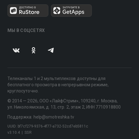
МЫ В СОЦСЕТЯХ
Телеканалы 1 и 2 мультиплексов доступны для
бесплатного просмотра в непрерывном режиме,
круглосуточно.
© 2014 — 2026, ООО «ЛайфСтрим», 109240, г. Москва,
ул. Николоямская, д. 13, стр. 2, этаж 2, ИНН 7710918800
Поддержка: help@smotreshka.tv
UUID: bf7cf279-9376-4f77-a732-52cd7eb5811c
v3.10.4
|
SSR