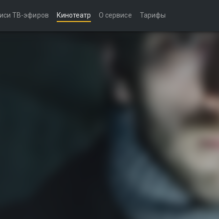
иси ТВ-эфиров
Кинотеатр
О сервисе
Тарифы