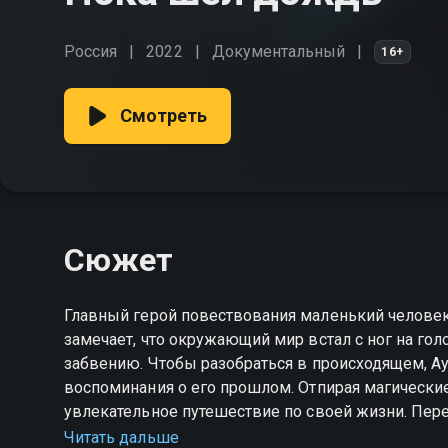
Россия
2022
Документальный
16+
Смотреть
Сюжет
Главный герой повествования маленький человек по имени Аурелиано. В один прекрасный день он
замечает, что окружающий мир встал с ног на го
забвению. Чтобы разобраться в происходящем, А
воспоминания о его прошлом. Отпирая магические 
увлекательное путешествие по своей жизни. Переб
свою любовь, мир и войну, вспоминая своих роди
Читать дальше