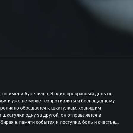
лову и уже не может сопротивляться беспощадному
урелиано обращается к шкатулкам, хранящим
шкатулки одну за другой, он отправляется в
ирая в памяти события и поступки, боль и счастье,
телей, друзей и возлюбленную, он пытается понять,