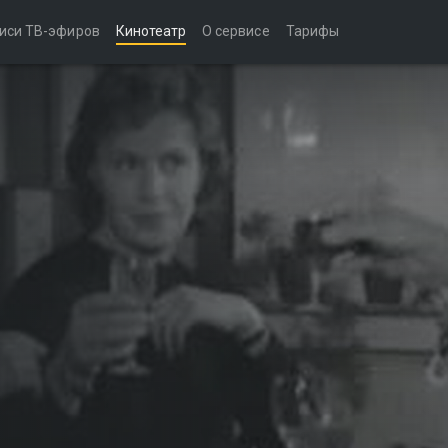
иси ТВ-эфиров
Кинотеатр
О сервисе
Тарифы