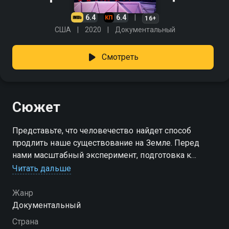
6.4
6.4
16+
США
2020
Документальный
Смотреть
Сюжет
Представьте, что человечество найдет способ
продлить наше существование на Земле. Перед
нами масштабный эксперимент, подготовка к
которому длилась больше 10 лет. Имея все
Читать дальше
возможности для полноценного существования,
восемь храбрых ученых изолировали себя от
Жанр
общества, чтобы построить свою собственную
Документальный
экосистему. Они хотели оставить след в истории.
Страна
Чем же закончится этот эксперимент, и какие