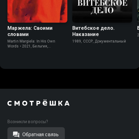
7.7
7.4
7.8
Маржела: Своими
Витебское дело.
словами
Наказание
Martin Margiela: In His Own
1989, СССР, Документальный
Words • 2021, Бельгия,
Документальный
Возникли вопросы?
Обратная связь