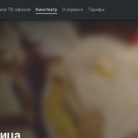
иси ТВ-эфиров
Кинотеатр
О сервисе
Тарифы
рица