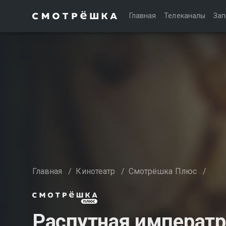
Главная
Телеканалы
Зап
Главная
/
Кинотеатр
/
Смотрёшка Плюс
/
Распутная императ