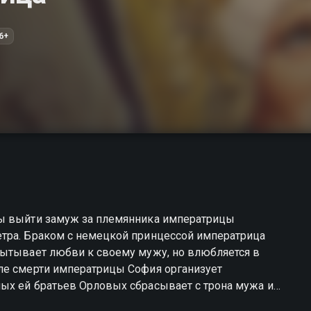
6+
бы выйти замуж за племянника императрицы
тра. Браком с немецкой принцессой императрица
ле смерти императрицы София организует
ых ей братьев Орловых сбрасывает с трона мужа и
тной владычицей России.