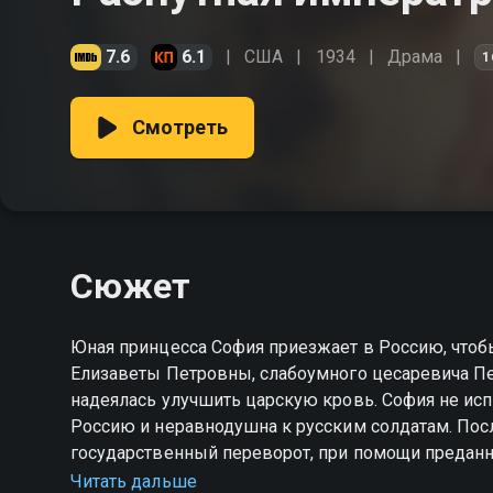
7.6
6.1
США
1934
Драма
1
Смотреть
Сюжет
Юная принцесса София приезжает в Россию, что
Елизаветы Петровны, слабоумного цесаревича Пе
надеялась улучшить царскую кровь. София не испытывает любви к своему мужу, но влюбляется в
Россию и неравнодушна к русским солдатам. Пос
государственный переворот, при помощи преданн
становится императрицей Екатериной, полновлас
Читать дальше