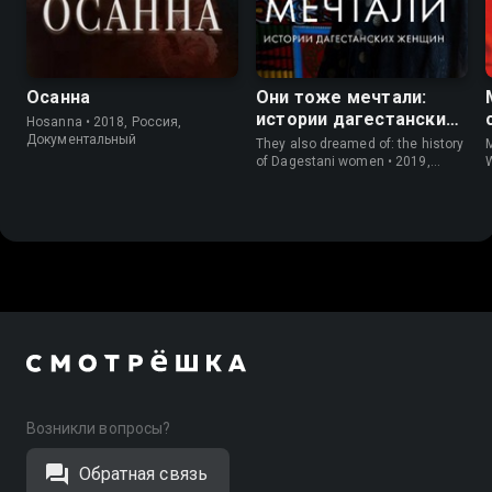
8.7
8.1
Осанна
Они тоже мечтали:
истории дагестанских
Hosanna • 2018, Россия,
женщин
Документальный
They also dreamed of: the history
M
of Dagestani women • 2019,
W
Россия, Документальный
Возникли вопросы?
Обратная связь