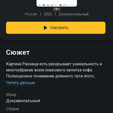
16+
Россия
2022
Документальный
Смотреть
Сюжет
Картина Разница есть раскрывает уникальность и
многообразие всем знакомого напитка кофе.
Полноценное понимание длинного пути этого
продукта от зерна до чашки складывается в ходе
Читать дальше
интервью с представителями ведущих компаний
российской кофейной индустрии (SFT Trading,
Жанр
Submarine, Tasty Coﬀee, Surf Coﬀee), а также их
Документальный
коллегами фермерами и поставщиками из
Страна
Колумбии.