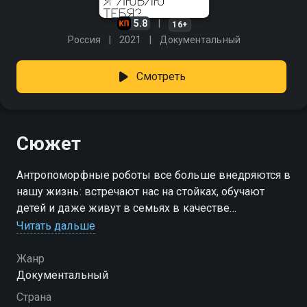
5.8
16+
Россия
2021
Документальный
Смотреть
Сюжет
Антропоморфные роботы все больше внедряются в
нашу жизнь: встречают нас на стойках, обучают
детей и даже живут в семьях в качестве
компаньонов. Ученые пытаются сделать роботов
Читать дальше
максимально похожими на человека. В конце 80-х
ученые, исследуя эмоциональную реакцию людей
Жанр
на роботов, обнаружили эффект зловещей долины :
Документальный
самые человекоподобные роботы вызывали у
Страна
людей неприязнь и даже страх. Но что будет, когда