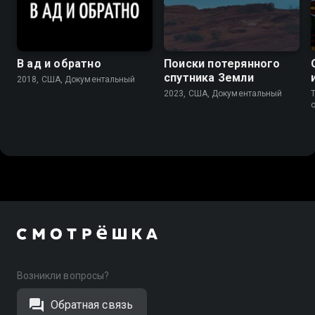
7.7
В ад и обратно
Поиски потерянного
спутника Земли
2018, США, Документальный
2023, США, Документальный
T
Возникли вопросы?
Обратная связь