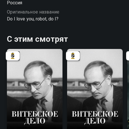
Россия
они станут неотличимы от человека? И станут ли?
Оригинальное название
Do I love you, robot, do I?
С этим смотрят
7.8
7.8