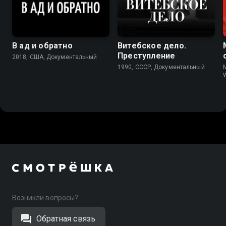
7.7
7.8
В ад и обратно
Витебское дело.
Преступление
2018, США, Документальный
1990, СССР, Документальный
M
W
Возникли вопросы?
Обратная связь