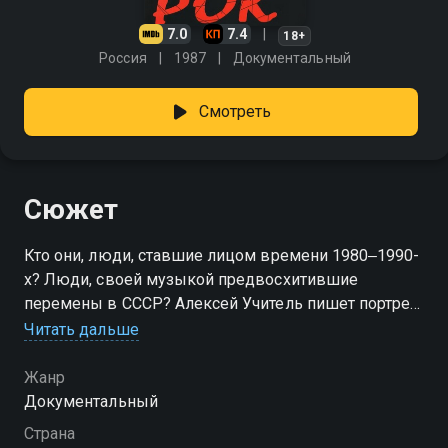
7.0
7.4
18+
Россия
1987
Документальный
Смотреть
Сюжет
Кто они, люди, ставшие лицом времени 1980‒1990-
х? Люди, своей музыкой предвосхитившие
перемены в СССР? Алексей Учитель пишет портрет
эпохи, о которой вновь заговорили 30 лет спустя.
Читать дальше
Фильм рекомендуется к просмотру поклонникам
рок-музыки, а также тем, кто интересуется
Жанр
отечественной историей последней трети 20-го
Документальный
века. Виктор Цой, Олег Гаркуша, Юрий Шевчук и
Страна
Борис Гребенщиков утром работающие сторожами