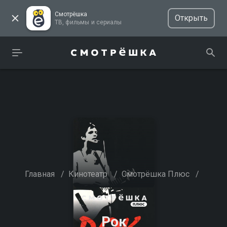
Смотрёшка
Открыть
ТВ, фильмы и сериалы
Главная
/
Кинотеатр
/
Смотрёшка Плюс
/
Рок