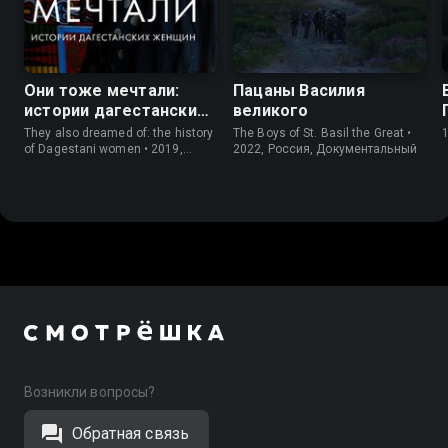
8.1
6.7
Они тоже мечтали:
Пацаны Василия
истории дагестанских
великого
женщин
They also dreamed of: the history
The Boys of St. Basil the Great •
of Dagestani women • 2019,
2022, Россия, Документальный
Россия, Документальный
Возникли вопросы?
Обратная связь