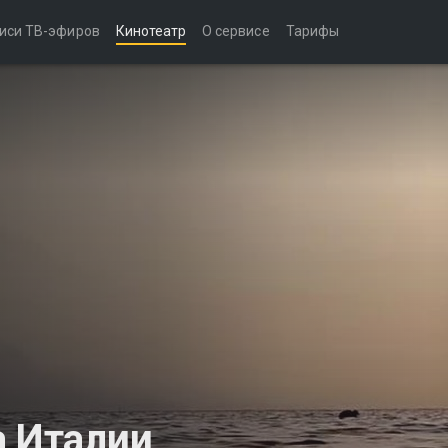
иси ТВ-эфиров
Кинотеатр
О сервисе
Тарифы
а Италии