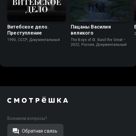
7.8
6.7
Витебское дело.
Пацаны Василия
Преступление
великого
1990, СССР, Документальный
The Boys of St. Basil the Great •
2022, Россия, Документальный
Возникли вопросы?
Обратная связь