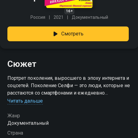
16+
Россия
2021
Документальный
Смотреть
Сюжет
Портрет поколения, выросшего в эпоху интернета и
соцсетей. Поколение Селфи — это люди, которые не
расстаются со смартфонами и ежедневно
подсчитывают лайки в Инстаграме. Селфи для них
Читать дальше
не только образ жизни, но и целая философия. 12
героев фильма размышляют о настоящем и
Жанр
будущем. Среди них знаменитые интернет-
Документальный
инфлюенсеры и блогеры-миллионники Инстаграма,
Страна
представители искусства и шоу-бизнеса, а также