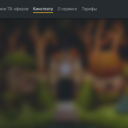
иси ТВ-эфиров
Кинотеатр
О сервисе
Тарифы