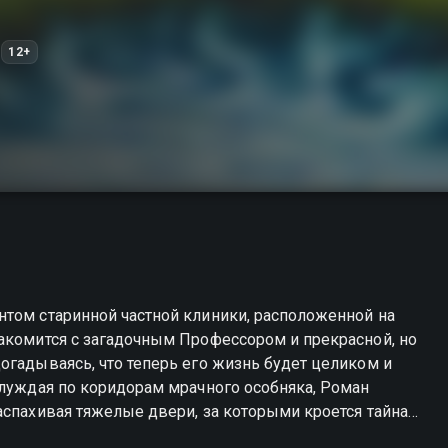
12+
нтом старинной частной клиники, расположенной на
акомится с загадочным Профессором и прекрасной, но
огадываясь, что теперь его жизнь будет целиком и
Блуждая по коридорам мрачного особняка, Роман
аспахивая тяжелые двери, за которыми кроется тайна
матриваясь в будущее, он видит лишь сиреневый