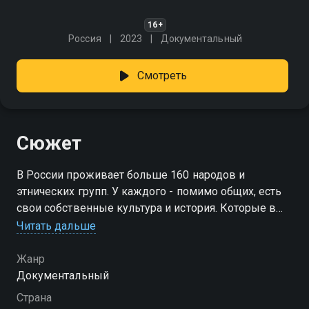
16+
Россия
2023
Документальный
Смотреть
Сюжет
В России проживает больше 160 народов и
этнических групп. У каждого - помимо общих, есть
свои собственные культура и история. Которые в
совокупности и составляют культуру и историю
Читать дальше
России. И утверждение о том, что это явление
забыто, справедливо лишь отчасти. Их не очень
Жанр
много, но они есть - хранители традиций, которые
Документальный
донесли до нас сказания о тех временах, когда
Страна
сказительство было единственным способом