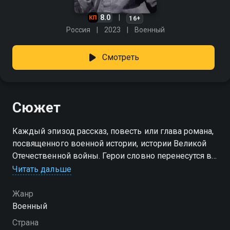
8.0
16+
Россия
2023
Военный
Смотреть
Сюжет
Каждый эпизод рассказ, повесть или глава романа,
посвященного военной истории, истории Великой
Отечественной войны. Герои словно перенесутся во
времени и окажутся в составе концертных бригад,
Читать дальше
которым предстоит выступить перед советскими
офицерами, солдатами, врачами и рабочими.
Жанр
Военный
Страна