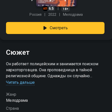
6.5
18+
Россия
2022
Мелодрама
Смотреть
Сюжет
Он работает полицейским и занимается поиском
наркоторговцев. Она проповедница в тайной
религиозной общине. Однажды он случайно
набирает неправильный номер и влюбляется в
Читать дальше
голос, который слышит. Так начинается эта странная
связь двух одиночеств.
Жанр
Мелодрама
Страна