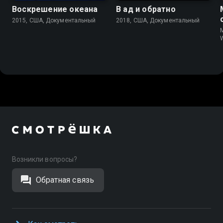
Воскрешение океана
В ад и обратно
2015, США, Документальный
2018, США, Документальный
M
W
Возникли вопросы?
Обратная связь