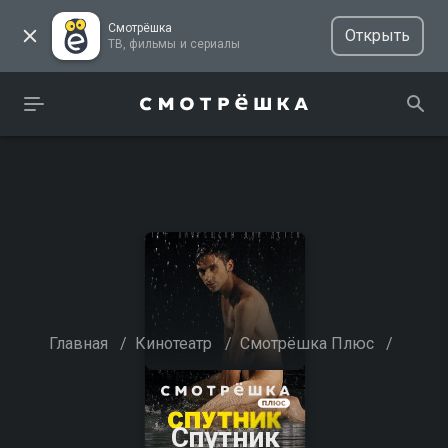
Смотрёшка
Открыть
ТВ, фильмы и сериалы
Главная
/
Кинотеатр
/
Смотрёшка Плюс
/
Спутник