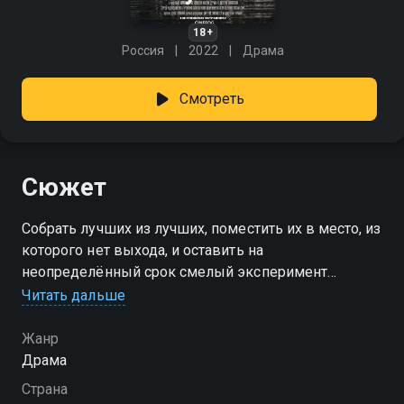
18+
Россия
2022
Драма
Смотреть
Сюжет
Собрать лучших из лучших, поместить их в место, из
которого нет выхода, и оставить на
неопределённый срок смелый эксперимент
скучающего криминального авторитета или
Читать дальше
идеалистическая попытка спровоцировать создание
чего-то неповторимого? Жорик не задаётся такими
Жанр
сложными вопросами. Ведь его жизнь скучна и
Драма
беспросветна: его постоянно увольняют с работы,
Страна
жена домохозяйка, мечтающая о большой и чистой