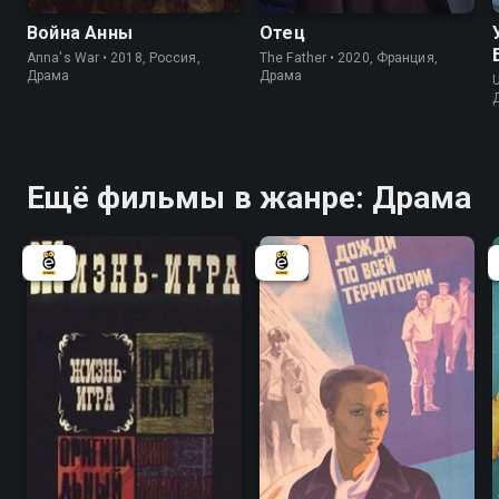
Война Анны
Отец
Anna's War • 2018, Россия,
The Father • 2020, Франция,
Драма
Драма
U
Ещё фильмы в жанре: Драма