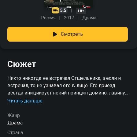
5.5
18+
Россия
2017
Драма
Смотреть
Сюжет
Никто никогда не встречал Отшельника, а если и
встречал, то не узнавал его в лицо. Его приезд
всегда инициирует некий принцип домино, лавину
событий, что меняет всё до неузнаваемости. Но в
Читать дальше
этом странном месте, под названием Станция, его
уже ожидают. Поиски Бога, смысла и способа
Жанр
жизни, себя и своего места в этом жестоком месте
Драма
делают из людей Странников, тех, кто ни на миг не
Страна
смыкает глаз и продолжает вечный поиск.