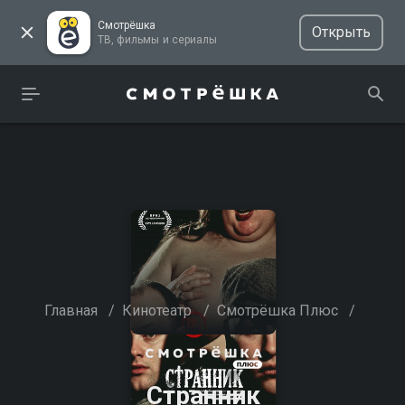
Смотрёшка
Открыть
ТВ, фильмы и сериалы
Главная
/
Кинотеатр
/
Смотрёшка Плюс
/
Странник