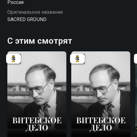
Россия
светской, даже атеистической в течение многих
Оригинальное название
десятилетий.
SACRED GROUND
С этим смотрят
7.8
7.8