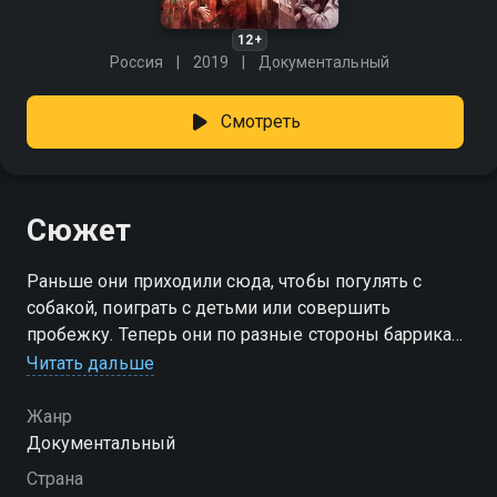
12+
Россия
2019
Документальный
Смотреть
Сюжет
Раньше они приходили сюда, чтобы погулять с
собакой, поиграть с детьми или совершить
пробежку. Теперь они по разные стороны баррикад
и ожесточенно борются за клочок земли в парке.
Читать дальше
Каждое воскресенье одни приходят молиться у
деревянного креста, другие защищать парк
Жанр
Торфянка , чтобы он и далее остался общественным
Документальный
пространством. Мало кто мог себе представить
Страна
подобное противостояние в стране, которая была