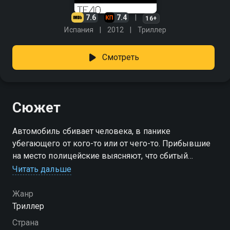
7.6
7.4
16+
Испания
2012
Триллер
Смотреть
Сюжет
Автомобиль сбивает человека, в панике
убегающего от кого-то или от чего-то. Прибывшие
на место полицейские выясняют, что сбитый
бедолага ночной сторож из близлежащего морга.
Читать дальше
Так что так напугало несчастного? И куда делся из
отсека №3 недавно привезенный в морг труп?
Жанр
Триллер
Страна