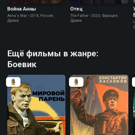
Война Анны
Отец
Anna's War • 2018, Россия,
The Father • 2020, Франция,
Драма
Драма
U
Ещё фильмы в жанре:
Боевик