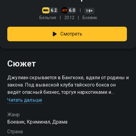
6.2
6.0
18+
Бельгия
2012
Боевик
Смотреть
Сюжет
Джулиан скрывается в Бангкоке, вдали от родины и
закона. Под вывеской клуба тайского бокса он
ведёт опасный бизнес, торгуя наркотиками и
оставаясь в тени. Всё меняется, когда в город
Читать дальше
приезжает его мать — жесткая и влиятельная
женщина, стоящая во главе преступной империи. Её
Жанр
привело сюда горе: старшего сына Билли убили
Боевик, Криминал, Драма
после того, как тот жестоко расправился с молодой
Страна
девушкой. Впав в ярость, она требует от Джулиана