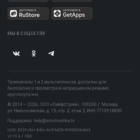
МЫ В СОЦСЕТЯХ
Телеканалы 1 и 2 мультиплексов доступны для
бесплатного просмотра в непрерывном режиме,
круглосуточно.
© 2014 — 2026, ООО «ЛайфСтрим», 109240, г. Москва,
ул. Николоямская, д. 13, стр. 2, этаж 2, ИНН 7710918800
Поддержка: help@smotreshka.tv
UUID: 8329c8e1-843c-4c3f-bd28-9590b356ebe3
v3.10.4
|
SSR