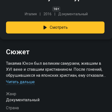
16+
Италия
2016
Документальный
Смотреть
Сюжет
Такаяма Юкон был великим самураем, жившим в
XVI веке и ставшим христианином. После гонений,
обрушившихся на японских христиан, ему отказали
в смерти от меча и отправили в ссылку на
Читать дальше
Филиппины. О своём внутреннем пути между
мечом и крестом рассказывает молодой человек,
Жанр
который что-то ищет. Наряду с современным
Документальный
отражением средневековая Япония оживает в
Страна
образах чайных церемоний, кендо, каллиграфии,