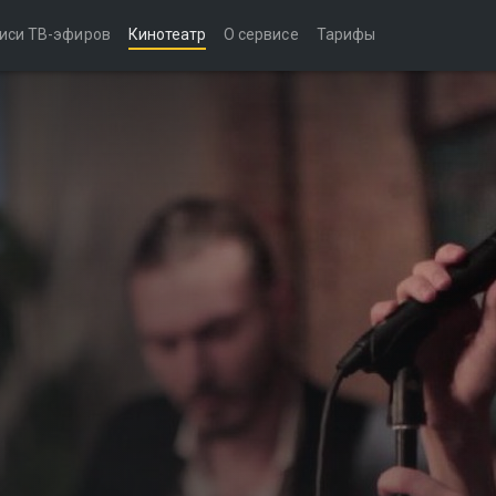
иси ТВ-эфиров
Кинотеатр
О сервисе
Тарифы