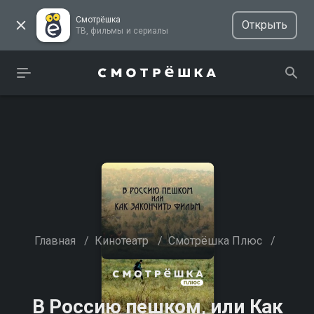
Смотрёшка
Открыть
ТВ, фильмы и сериалы
Главная
/
Кинотеатр
/
Смотрёшка Плюс
/
В Россию пешком, или Как