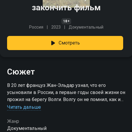
закончить фильм
18+
Россия
2023
Документальный
Смотреть
Сюжет
В 20 лет француз Жан-Эльдар узнал, что его
усыновили в России, а первые годы своей жизни он
прожил на берегу Волги. Волгу он не помнил, как и
детский дом, в котором рос, не помнил и маму. И
Читать дальше
очень хотел узнать что-то о ней и о своей сестре.
Поэтому он решил отправиться пешком из родного
Жанр
французского Бреста в российскую Астрахань.
Документальный