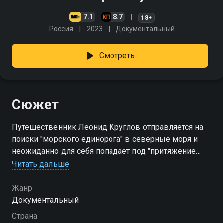
7.1
8.7
18+
Россия
2023
Документальный
Смотреть
Сюжет
Путешественник Леонид Круглов отправляется на
поиски "морского единорога" в северные моря и
неожиданно для себя попадает под "притяжение
Арктики" . Теперь он не может остановиться, пока не
Читать дальше
обойдет все арктические архипелаги, и за пять лет
экспедиций, пережив множество опасных
Жанр
приключений в море, на суше, во льдах, становится
Документальный
свидетелем и участником глобального
Страна
исторического события - нового открытия Арктики.