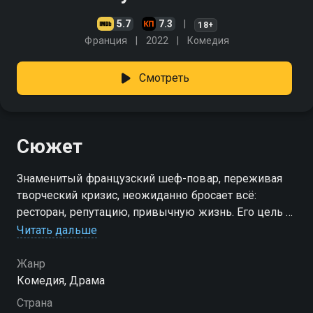
5.7
7.3
18+
Франция
2022
Комедия
Смотреть
Сюжет
Знаменитый французский шеф-повар, переживая
творческий кризис, неожиданно бросает всё:
ресторан, репутацию, привычную жизнь. Его цель —
Япония, страна, где он надеется разгадать главный
Читать дальше
секрет кулинарии, вкус, который не даёт ему покоя
— умами. В поисках ответа он отправляется к
Жанр
человеку из прошлого — другу юности, ставшему
Комедия, Драма
настоящим знатоком японской гастрономии. Именно
Страна
там, среди традиций и строгих рецептов, ему