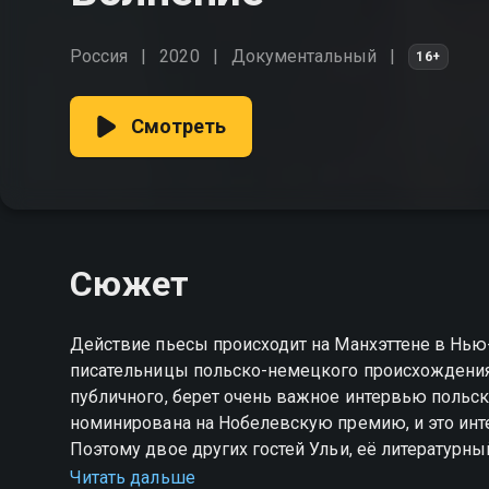
Россия
2020
Документальный
16+
Смотреть
Сюжет
Действие пьесы происходит на Манхэттене в Нью
писательницы польско-немецкого происхождения У
публичного, берет очень важное интервью польс
номинирована на Нобелевскую премию, и это инт
Поэтому двое других гостей Ульи, её литературны
являющаяся также её юристом, всеми силами пыт
Читать дальше