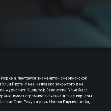
-Йорке в пентхаусе знаменитой американской
льи Рихте. У неё, человека закрытого и не
кий журналист Кшиштоф Зелинский. Улья была
ервью имеет огромное значение для её карьеры.
й агент Стив Ракун и дочь Натали Блуменштайн,
аются вести разговор по заранее оговоренному плану.