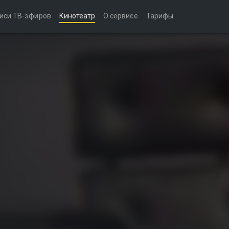
иси ТВ-эфиров
Кинотеатр
О сервисе
Тарифы