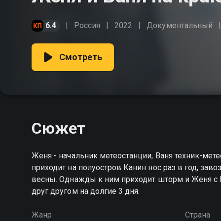
6.4
Россия
2022
Документальный
Смотреть
Сюжет
Женя - начальник метеостанции, Ваня техник-метеоролог и помощник по хозяйству. Судно Михаил Сомов
приходит на полуостров Канин нос раз в год, завозит продукты и потом они остаю
весны. Однажды к ним приходит шторм и Женя с Ваней остаются без связи, одни, наедине с непогодой и
друг другом на долгие 3 дня.
Жанр
Страна