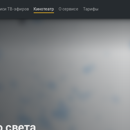
иси ТВ-эфиров
Кинотеатр
О сервисе
Тарифы
ю света