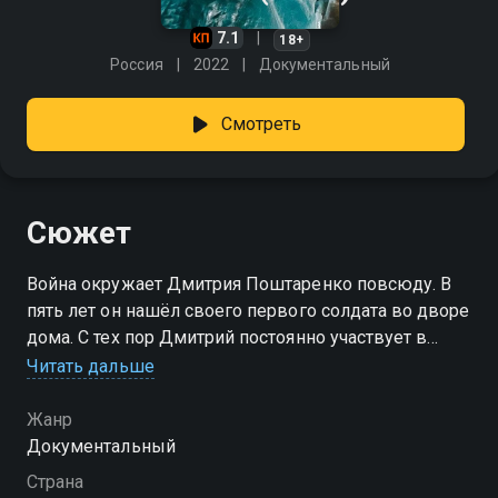
7.1
18+
Россия
2022
Документальный
Смотреть
Сюжет
Война окружает Дмитрия Поштаренко повсюду. В
пять лет он нашёл своего первого солдата во дворе
дома. С тех пор Дмитрий постоянно участвует в
поисках бойцов, погибших во время Второй
Читать дальше
мировой войны. Определяет личность погибшего,
разыскивает его родственников, передает
Жанр
сохранившиеся вещи, воскрешая память о нем.
Документальный
Несколько лет назад Дмитрий решил создать
Страна
образы без вести пропавших солдат в виде