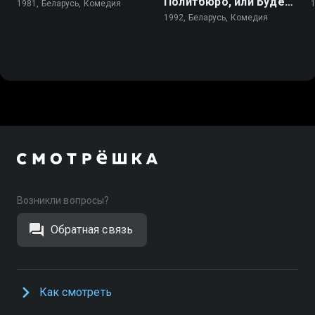
Политбюро, или Будет
1981, Беларусь, Комедия
долгим прощание
1992, Беларусь, Комедия
Возникли вопросы?
Обратная связь
Как смотреть