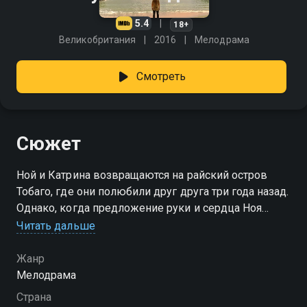
5.4
18+
Великобритания
2016
Мелодрама
Смотреть
Сюжет
Ной и Катрина возвращаются на райский остров
Тобаго, где они полюбили друг друга три года назад.
Однако, когда предложение руки и сердца Ноя
отклоняется, рай быстро превращается в самые
Читать дальше
болезненные воспоминания.
Жанр
Мелодрама
Страна